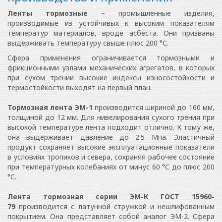
Ленты тормозные
– промышленные изделия,
производимые из устойчивых к высоким показателям
температур материалов, вроде асбеста. Они призваны
выдерживать температуру свыше плюс 200 °С.
Сфера применения ограничивается тормозными и
фрикционными узлами механических агрегатов, в которых
при сухом трении высокие индексы износостойкости и
термостойкости выходят на первый план.
Тормозная лента ЭМ-1
производится шириной до 160 мм,
толщиной до 12 мм. Для нивелирования сухого трения при
высокой температуре лента подходит отлично. К тому же,
она выдерживает давление до 2.5 Мпа. Эластичный
продукт сохраняет высокие эксплуатационные показатели
в условиях тропиков и севера, сохраняя рабочее состояние
при температурных колебаниях от минус 60 °С до плюс 200
°С.
Лента тормозная серии ЭМ-К ГОСТ 15960-
79
производится с латунной стружкой и нешлифованным
покрытием. Она представляет собой аналог ЭМ-2. Сфера