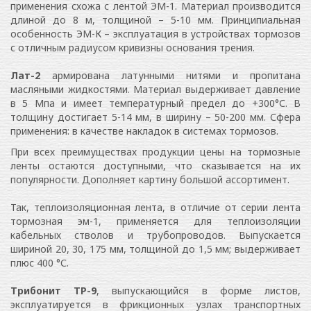
применения схожа с лентой ЭМ-1. Материал производится
длиной до 8 м, толщиной – 5-10 мм. Принципиальная
особенность ЭМ-К – эксплуатация в устройствах тормозов
с отличным радиусом кривизны основания трения.
Лат-2
армирована латунными нитями и пропитана
масляными жидкостями. Материал выдерживает давление
в 5 Мпа и имеет температурный предел до +300°С. В
толщину достигает 5-14 мм, в ширину – 50-200 мм. Сфера
применения: в качестве накладок в системах тормозов.
При всех преимуществах продукции цены на тормозные
ленты остаются доступными, что сказывается на их
популярности. Дополняет картину большой ассортимент.
Так, теплоизоляционная лента, в отличие от серии лента
тормозная эм-1, применяется для теплоизоляции
кабельных стволов и трубопроводов. Выпускается
шириной 20, 30, 175 мм, толщиной до 1,5 мм; выдерживает
плюс 400 °С.
Трибонит ТР-9
, выпускающийся в форме листов,
эксплуатируется в фрикционных узлах транспортных