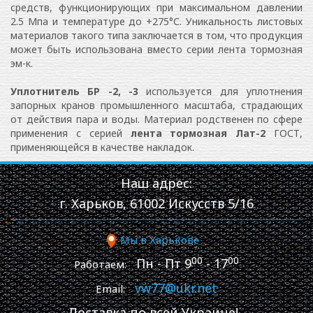
средств, функционирующих при максимальном давлении
2.5 Мпа и температуре до +275°С. Уникальность листовых
материалов такого типа заключается в том, что продукция
может быть использована вместо серии лента тормозная
эм-к.
Уплотнитель БР -2, -3
используется для уплотнения
запорных кранов промышленного масштаба, страдающих
от действия пара и воды. Материал родственен по сфере
применения с серией
лента тормозная Лат-2
ГОСТ,
применяющейся в качестве накладок.
Наш адрес:
г. Харьков, 61002 Искусств 5/16
Мы в Харькове
00
00
Пн - Пт 9
- 17
Работаем:
vw77@ukr.net
Email:
Доставка по всей Украине!