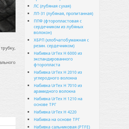
ЛС (лубяная сухая)
ЛП-31 (лубяная, пропитанная)
ППФ (фторопластовая с
сердечником из лубяных
волокон)
ХБРП (хлобчатобумажная с
резин. сердечником)
трубку,
Набивка UrTex Н 6000 из
экспандированного
ального
фторопласта
Набивка UrTex Н 2010 из
углеродного волокна
Набивка UrTex Н 7010 из
арамидного волокна
Набивка UrTex Н 1210 на
основе ТРГ
Набивка UrTex Н 4220
Набивка на основе ТРГ
Набивка сальниковая (PTFE)