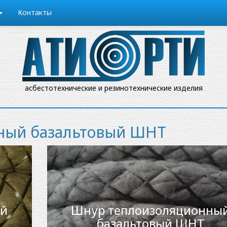
Контакты
асбестотехнические и резинотехнические изделия
ный базальтовый ШНТ
ый
Шнур теплоизоляционны
базальтовый ШНТ