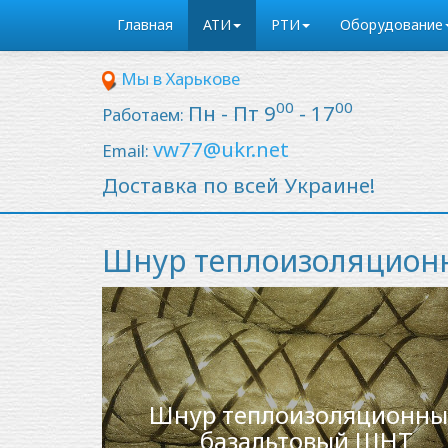
Главная
АТИ
РТИ
Оборудование
Мы в Харькове
00
00
Пн - Пт 9
- 17
Работаем:
vw77@ukr.net
Email:
Доставка по всей Украине!
Шнур теплоизоляцион
Шнур теплоизоляционн
базальтовый ШНТ