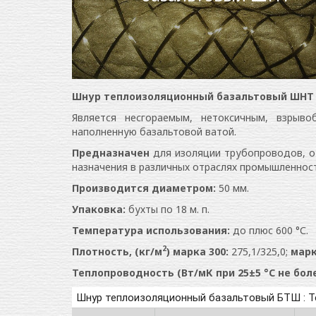
Шнур теплоизоляционный базальтовый ШНТ ТУ 
Является несгораемым, нетоксичным, взрыв
наполненную базальтовой ватой.
Предназначен
для изоляции трубопроводов, о
назначения в различных отраслях промышленност
Производится диаметром:
50 мм.
Упаковка:
бухты по 18 м. п.
Температура использования:
до плюс 600 °С.
2
Плотность, (кг/м
) марка 300:
275,1/325,0;
марк
Теплопроводность (Вт/мК при 25±5 °С не бол