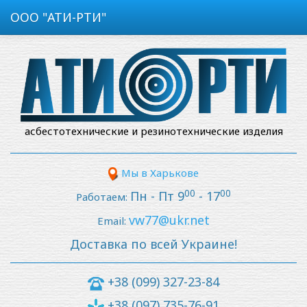
ООО "АТИ-РТИ"
асбестотехнические и резинотехнические изделия
Мы в Харькове
00
00
Пн - Пт 9
- 17
Работаем:
vw77@ukr.net
Email:
Доставка по всей Украине!
+38 (099) 327-23-84
+38 (097) 735-76-91