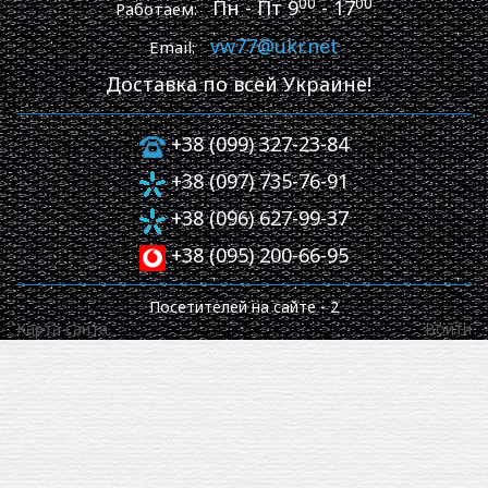
00
00
Пн - Пт 9
- 17
Работаем:
vw77@ukr.net
Email:
Доставка по всей Украине!
+38 (099) 327-23-84
+38 (097) 735-76-91
+38 (096) 627-99-37
+38 (095) 200-66-95
Посетителей на сайте -
2
Карта сайта
Войти