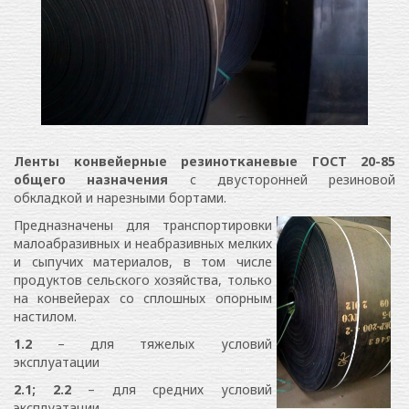
Купить
Ленты конвейерные резинотканевые ГОСТ 20-85
общего назначения
с двусторонней резиновой
ленту транспортерную
обкладкой и нарезными бортами.
резинотканевую со
Предназначены для транспортировки
малоабразивных и неабразивных мелких
склада в Харькове
и сыпучих материалов, в том числе
продуктов сельского хозяйства, только
ГОСТ 20-85
на конвейерах со сплошных опорным
настилом.
1.2
– для тяжелых условий
эксплуатации
2.1; 2.2
– для средних условий
эксплуатации