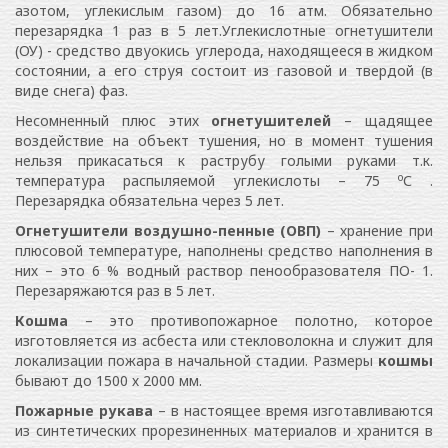
азотом, углекислым газом) до 16 атм. Обязательно
перезарядка 1 раз в 5 лет.Углекислотные огнетушители
(ОУ) - средство двуокись углерода, находящееся в жидком
состоянии, а его струя состоит из газовой и твердой (в
виде снега) фаз.
Несомненный плюс этих
огнетушителей
– щадящее
воздействие на объект тушения, но в момент тушения
нельзя прикасаться к раструбу голыми руками т.к.
о
температура распыляемой углекислоты – 75
С .
Перезарядка обязательна через 5 лет.
Огнетушители воздушно-пенные (ОВП)
– хранение при
плюсовой температуре, наполнены средство наполнения в
них – это 6 % водный раствор пенообразователя ПО- 1.
Перезаряжаются раз в 5 лет.
Кошма
– это противопожарное полотно, которое
изготовляется из асбеста или стекловолокна и служит для
локализации пожара в начальной стадии. Размеры
кошмы
бывают до 1500 х 2000 мм.
Пожарные рукава
– в настоящее время изготавливаются
из синтетических прорезиненных материалов и хранится в