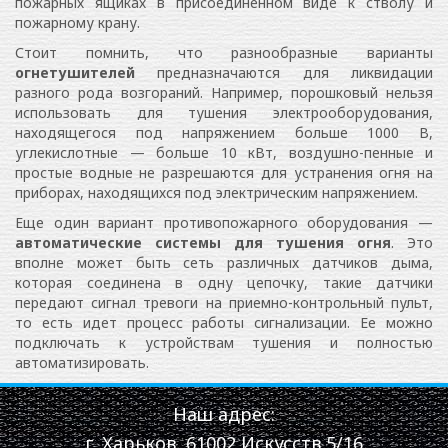
пожарных ящиках в присоединенном виде к стволу и
пожарному крану.
Стоит помнить, что разнообразные варианты
огнетушителей
предназначаются для ликвидации
разного рода возгораний. Например, порошковый нельзя
использовать для тушения электрооборудования,
находящегося под напряжением больше 1000 В,
углекислотные — больше 10 кВт, воздушно-пенные и
простые водные не разрешаются для устранения огня на
приборах, находящихся под электрическим напряжением.
Еще один вариант противопожарного оборудования —
автоматические системы для тушения огня
. Это
вполне может быть сеть различных датчиков дыма,
которая соединена в одну цепочку, такие датчики
передают сигнал тревоги на приемно-контрольный пульт,
то есть идет процесс работы сигнализации. Ее можно
подключать к устройствам тушения и полностью
автоматизировать.
Наш адрес:
г. Харьков, 61002 Искусств 5/16