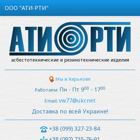
ООО "АТИ-РТИ"
асбестотехнические и резинотехнические изделия
Мы в Харькове
00
00
Пн - Пт 9
- 17
Работаем:
vw77@ukr.net
Email:
Доставка по всей Украине!
+38 (099) 327-23-84
+38 (097) 735-76-91