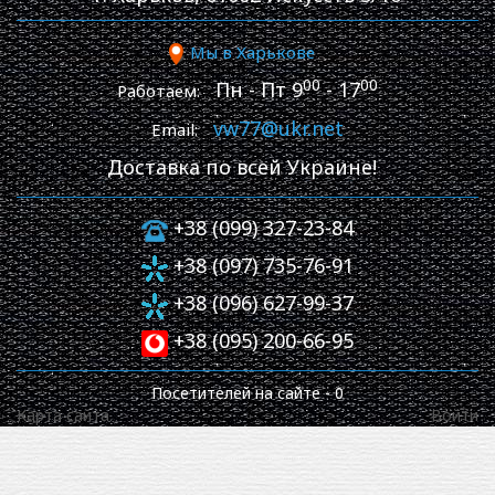
Мы в Харькове
00
00
Пн - Пт 9
- 17
Работаем:
vw77@ukr.net
Email:
Доставка по всей Украине!
+38 (099) 327-23-84
+38 (097) 735-76-91
+38 (096) 627-99-37
+38 (095) 200-66-95
Посетителей на сайте -
0
Карта сайта
Войти