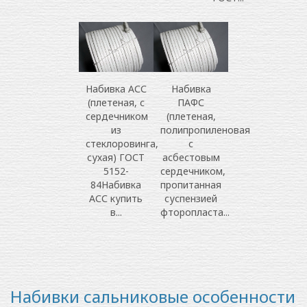
Набивка АСС
Набивка
(плетеная, с
ПАФС
сердечником
(плетеная,
из
полипропиленовая
стеклоровинга,
с
сухая) ГОСТ
асбестовым
5152-
сердечником,
84Набивка
пропитанная
АСС купить
суспензией
в...
фторопласта...
Набивки сальниковые особенности