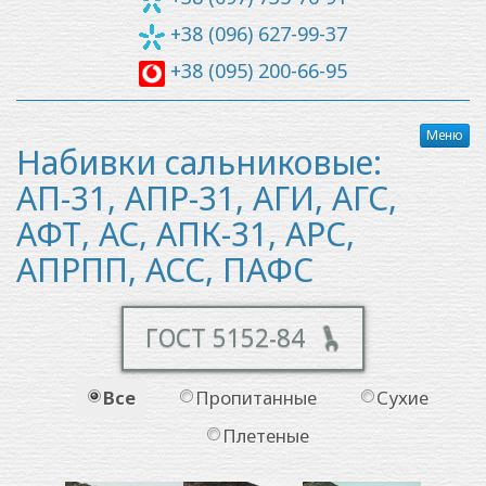
+38 (096) 627-99-37
+38 (095) 200-66-95
Меню
Набивки сальниковые:
АП-31, АПР-31, АГИ, АГС,
АФТ, АС, АПК-31, АРС,
АПРПП, АСС, ПАФС
ГОСТ 5152-84
Вcе
Пропитанные
Сухие
Плетеные