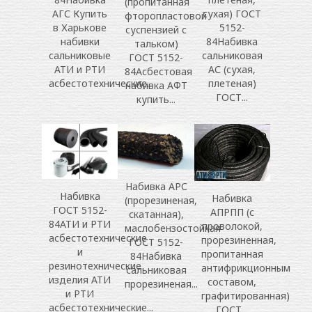
(пропитанная
сухая) ГОСТ
АГС Купить
фторопластовой
5152-
в Харькове
суспензией с
84Набивка
набивки
тальком)
сальниковая
сальниковые
ГОСТ 5152-
АС (сухая,
АТИ и РТИ
84Асбестовая
плетеная)
асбестотехнические...
набивка АФТ
ГОСТ...
купить...
Набивка АРС
Набивка
Набивка
(прорезиненая,
ГОСТ 5152-
АПРПП (с
скатанная),
84АТИ и РТИ
проволокой,
маслобензостойкая
асбестотехнические
прорезиненная,
ГОСТ 5152-
и
пропитанная
84Набивка
резинотехнические
антифрикционным
сальниковая
изделия АТИ
составом,
прорезиненая...
и РТИ
графитированная)
асбестотехнические...
ГОСТ...