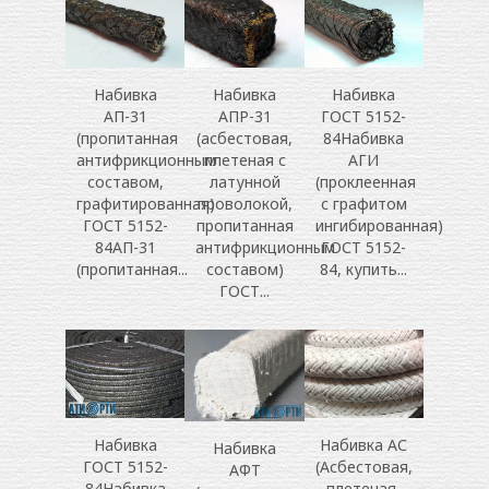
Набивка
Набивка
Набивка
АП-31
АПР-31
ГОСТ 5152-
(пропитанная
(асбестовая,
84Набивка
антифрикционным
плетеная с
АГИ
составом,
латунной
(проклеенная
графитированная)
проволокой,
с графитом
ГОСТ 5152-
пропитанная
ингибированная)
84АП-31
антифрикционным
ГОСТ 5152-
(пропитанная...
составом)
84, купить...
ГОСТ...
Набивка АС
Набивка
Набивка
(Асбестовая,
ГОСТ 5152-
АФТ
плетеная,
84Набивка