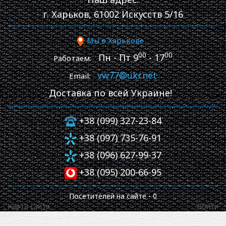
г. Харьков, 61002 Искусств 5/16
Мы в Харькове
00
00
Пн - Пт 9
- 17
Работаем:
vw77@ukr.net
Email:
Доставка по всей Украине!
+38 (099) 327-23-84
+38 (097) 735-76-91
+38 (096) 627-99-37
+38 (095) 200-66-95
Посетителей на сайте -
0
Карта сайта
Войти