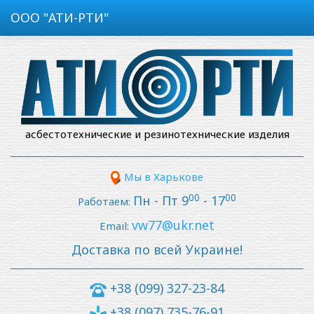
ООО "АТИ-РТИ"
асбестотехнические и резинотехнические изделия
Мы в Харькове
00
00
Пн - Пт 9
- 17
Работаем:
vw77@ukr.net
Email:
Доставка по всей Украине!
+38 (099) 327-23-84
+38 (097) 735-76-91