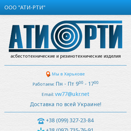
ООО "АТИ-РТИ"
асбестотехнические и резинотехнические изделия
Мы в Харькове
00
00
Пн - Пт 9
- 17
Работаем:
vw77@ukr.net
Email:
Доставка по всей Украине!
+38 (099) 327-23-84
+38 (097) 735-76-91