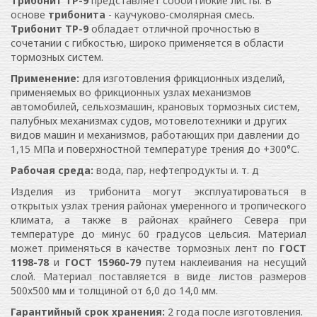
Трибонит ТР-9
представляет собой гибкие листы. В
основе
трибонита
- каучуково-смолярная смесь.
Трибонит ТР-9
обладает отличной прочностью в
сочетании с гибкостью, широко применяется в области
тормозных систем.
Применение:
для изготовления фрикционных изделий,
применяемых во фрикционных узлах механизмов
автомобилей, сельхозмашин, крановых тормозных систем,
палубных механизмах судов, мотовелотехники и других
видов машин и механизмов, работающих при давлении до
1,15 МПа и поверхностной температуре трения до +300°С.
Рабочая среда:
вода, пар, нефтепродукты и. т. д
Изделия из трибонита могут эксплуатироваться в
открытых узлах трения районах умеренного и тропического
климата, а также в районах крайнего Севера при
температуре до минус 60 градусов цельсия. Материал
может применяться в качестве тормозных лент по
ГОСТ
1198-78
и
ГОСТ 15960-79
путем наклеивания на несущий
слой. Материал поставляется в виде листов размеров
500x500 мм и толщиной от 6,0 до 14,0 мм.
Гарантийный срок хранения:
2 года после изготовления.