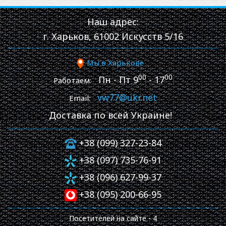
Наш адрес:
г. Харьков, 61002 Искусств 5/16
Мы в Харькове
00
00
Пн - Пт 9
- 17
Работаем:
vw77@ukr.net
Email:
Доставка по всей Украине!
+38 (099) 327-23-84
+38 (097) 735-76-91
+38 (096) 627-99-37
+38 (095) 200-66-95
Посетителей на сайте -
4